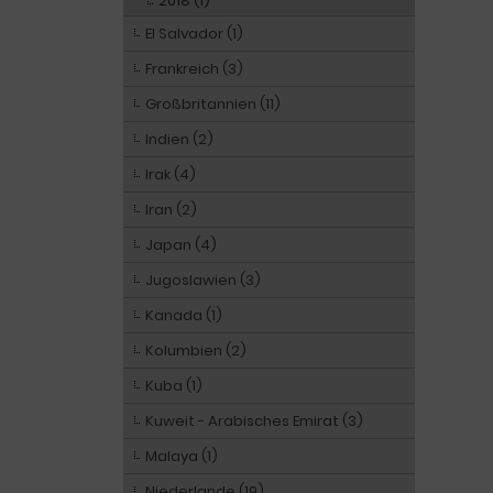
2018 (1)
El Salvador (1)
Frankreich (3)
Großbritannien (11)
Indien (2)
Irak (4)
Iran (2)
Japan (4)
Jugoslawien (3)
Kanada (1)
Kolumbien (2)
Kuba (1)
Kuweit - Arabisches Emirat (3)
Malaya (1)
Niederlande (19)