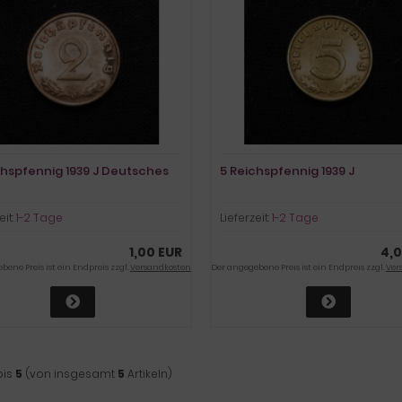
chspfennig 1939 J Deutsches
5 Reichspfennig 1939 J
eit:
1-2 Tage
Lieferzeit:
1-2 Tage
1,00 EUR
4,0
ene Preis ist ein Endpreis zzgl.
Versandkosten
Der angegebene Preis ist ein Endpreis zzgl.
Ver
bis
5
(von insgesamt
5
Artikeln)