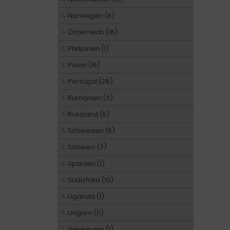
Norwegen (6)
Österreich (16)
Philipinen (1)
Polen (16)
Portugal (28)
Rumänien (3)
Russland (5)
Schweden (5)
Schweiz (7)
Spanien (1)
Südafrika (10)
Uganda (1)
Ungarn (11)
Venezuela (1)