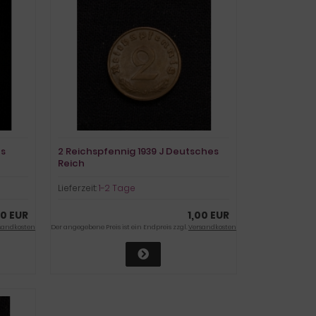
es
2 Reichspfennig 1939 J Deutsches
Reich
Lieferzeit:
1-2 Tage
50 EUR
1,00 EUR
sandkosten
Der angegebene Preis ist ein Endpreis zzgl.
Versandkosten