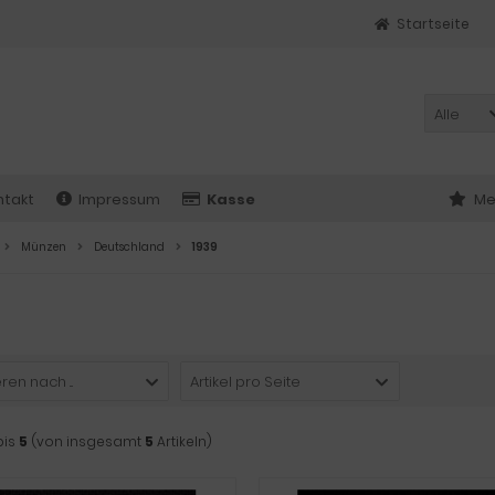
Startseite
Alle
ntakt
Impressum
Kasse
Me
Münzen
Deutschland
1939
ren nach ...
Artikel pro Seite
bis
5
(von insgesamt
5
Artikeln)