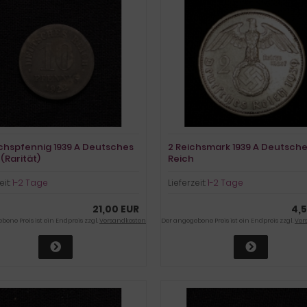
ichspfennig 1939 A Deutsches
2 Reichsmark 1939 A Deutsch
(Rarität)
Reich
eit:
1-2 Tage
Lieferzeit:
1-2 Tage
21,00 EUR
4,
ene Preis ist ein Endpreis zzgl.
Versandkosten
Der angegebene Preis ist ein Endpreis zzgl.
Ver