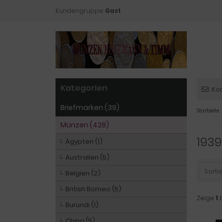
Kundengruppe:
Gast
Kategorien
Ko
Briefmarken (39)
Startseite
Münzen (428)
1939
Ägypten (1)
Australien (5)
Sortie
Belgien (2)
British Borneo (5)
Zeige
1
Burundi (1)
China (5)