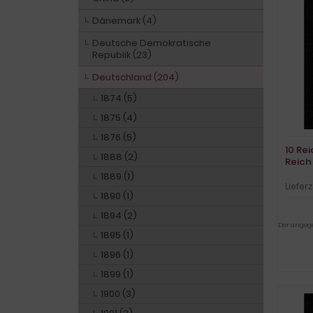
Dänemark (4)
Deutsche Demokratische
Republik (23)
Deutschland (204)
1874 (5)
1875 (4)
1876 (5)
10 Re
1888 (2)
Reich 
1889 (1)
Lieferz
1890 (1)
1894 (2)
Der angegeb
1895 (1)
1896 (1)
1899 (1)
1900 (3)