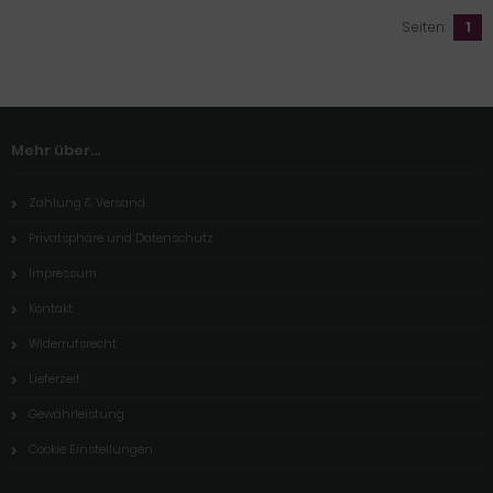
Seiten:
1
Mehr über...
Zahlung & Versand
Privatsphäre und Datenschutz
Impressum
Kontakt
Widerrufsrecht
Lieferzeit
Gewährleistung
Cookie Einstellungen