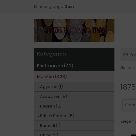
Kundengruppe:
Gast
Kategorien
Ko
Briefmarken (39)
Startseite
Münzen (428)
1875
Ägypten (1)
Australien (5)
Sortie
Belgien (2)
British Borneo (5)
Zeige
1
Burundi (1)
China (5)