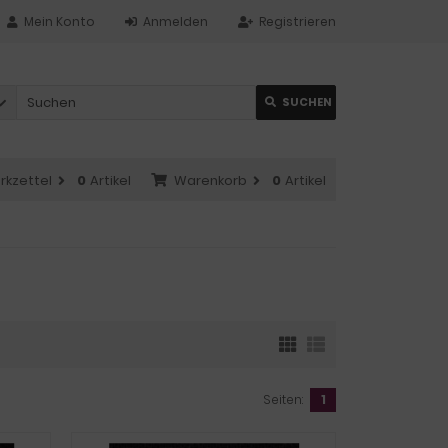
Mein Konto
Anmelden
Registrieren
SUCHEN
rkzettel
0
Artikel
Warenkorb
0
Artikel
Seiten:
1