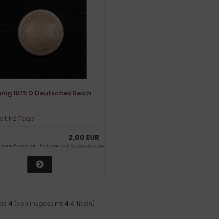
nnig 1875 D Deutsches Reich
eit:
1-2 Tage
2,00 EUR
ene Preis ist ein Endpreis zzgl.
Versandkosten
bis
4
(von insgesamt
4
Artikeln)