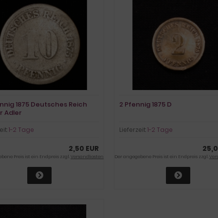
ennig 1875 Deutsches Reich
2 Pfennig 1875 D
r Adler
eit:
1-2 Tage
Lieferzeit:
1-2 Tage
2,50 EUR
25,0
ene Preis ist ein Endpreis zzgl.
Versandkosten
Der angegebene Preis ist ein Endpreis zzgl.
Ver