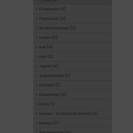
2018 (1)
El Salvador (1)
Frankreich (3)
Großbritannien (11)
Indien (2)
Irak (4)
Iran (2)
Japan (4)
Jugoslawien (3)
Kanada (1)
Kolumbien (2)
Kuba (1)
Kuweit - Arabisches Emirat (3)
Malaya (1)
Niederlande (19)