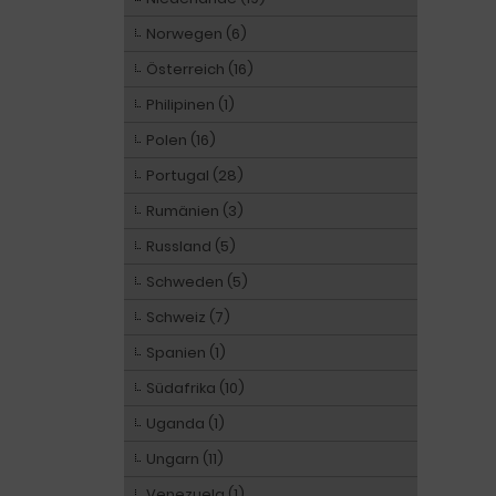
Norwegen (6)
Österreich (16)
Philipinen (1)
Polen (16)
Portugal (28)
Rumänien (3)
Russland (5)
Schweden (5)
Schweiz (7)
Spanien (1)
Südafrika (10)
Uganda (1)
Ungarn (11)
Venezuela (1)