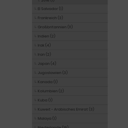
2018 (1)
El Salvador (1)
Frankreich (3)
Großbritannien (11)
Indien (2)
Irak (4)
Iran (2)
Japan (4)
Jugoslawien (3)
Kanada (1)
Kolumbien (2)
Kuba (1)
Kuweit - Arabisches Emirat (3)
Malaya (1)
Niederlande (19)