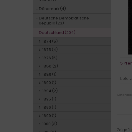
Dänemark (4)
Deutsche Demokratische
Republik (23)
Deutschland (204)
1874 (5)
1875 (4)
1876 (5)
5 Pfe
1888 (2)
1889 (1)
Lieferz
1890 (1)
1894 (2)
Der angegeb
1895 (1)
1896 (1)
1899 (1)
1900 (3)
Zeige
1