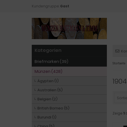
Kundengruppe:
Gast
Kategorien
Ko
Briefmarken (39)
Startseite
Münzen (428)
1904
Ägypten (1)
Australien (5)
Sortie
Belgien (2)
British Borneo (5)
Zeige
1
Burundi (1)
China (5)