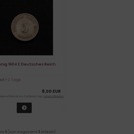
nnig 1904 E Deutsches Reich
eit:
1-2 Tage
8,00 EUR
ene Preis ist ein Endpreis zzgl.
Versandkosten
bis
1
(von insgesamt
1
Artikeln)