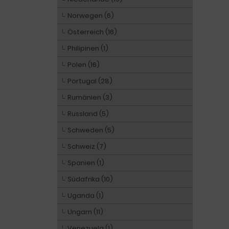
Norwegen (6)
Österreich (16)
Philipinen (1)
Polen (16)
Portugal (28)
Rumänien (3)
Russland (5)
Schweden (5)
Schweiz (7)
Spanien (1)
Südafrika (10)
Uganda (1)
Ungarn (11)
Venezuela (1)