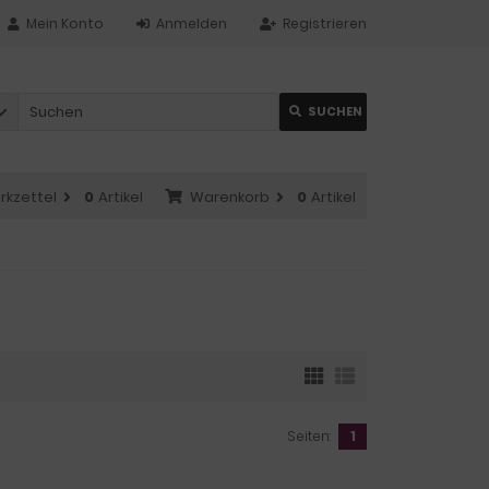
Mein Konto
Anmelden
Registrieren
SUCHEN
rkzettel
0
Artikel
Warenkorb
0
Artikel
Seiten:
1