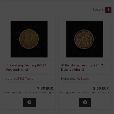
Seiten:
1
10 Rentenpfennig 1924 F
10 Rentenpfennig 1924 G
Deutschland
Deutschland
Lieferzeit:
1-2 Tage
Lieferzeit:
1-2 Tage
7,80 EUR
2,55 EUR
Der angegebene Preis ist ein Endpreis zzgl.
Versandkosten
Der angegebene Preis ist ein Endpreis zzgl.
Vers