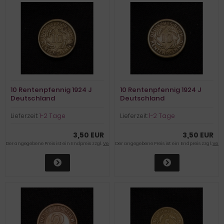
10 Rentenpfennig 1924 J
10 Rentenpfennig 1924 J
Deutschland
Deutschland
Lieferzeit:
1-2 Tage
Lieferzeit:
1-2 Tage
3,50 EUR
3,50 EUR
Der angegebene Preis ist ein Endpreis zzgl.
Versandkosten
Der angegebene Preis ist ein Endpreis zzgl.
Vers