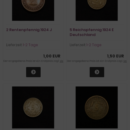
2 Rentenpfennig 1924 J
5 Reichspfennig 1924 E
Deutschland
Lieferzeit:
1-2 Tage
Lieferzeit:
1-2 Tage
1,00 EUR
1,50 EUR
Der angegebene Preis ist ein Endpreis zzgl.
Versandkosten
Der angegebene Preis ist ein Endpreis zzgl.
Vers