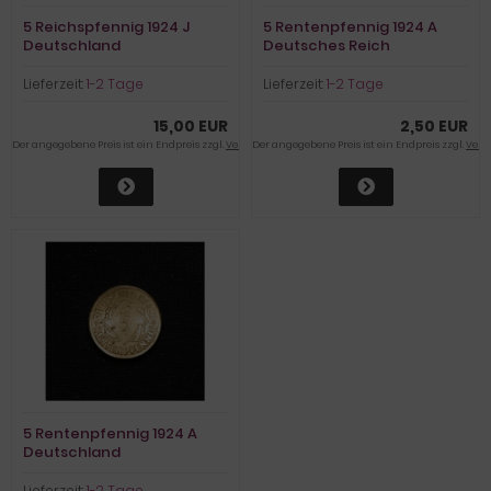
5 Reichspfennig 1924 J
5 Rentenpfennig 1924 A
Deutschland
Deutsches Reich
Lieferzeit:
1-2 Tage
Lieferzeit:
1-2 Tage
15,00 EUR
2,50 EUR
Der angegebene Preis ist ein Endpreis zzgl.
Versandkosten
Der angegebene Preis ist ein Endpreis zzgl.
Vers
5 Rentenpfennig 1924 A
Deutschland
Lieferzeit:
1-2 Tage