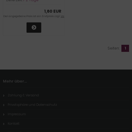
1,60 EUR
Der angegebene Preis ist ein Endpreis zzgl.
Versandkosten
Seiten:
1
Mehr über...
Zahlung & Versand
Privatsphäre und Datenschutz
Impressum
Kontakt