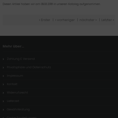
Diesen Artikel haben wir am 09.03.2018 in unseren Katalog aufgenommen.
« Erster
|
« vorheriger
|
nächster »
|
Letzter »
Mehr über...
Zahlung & Versand
Privatsphäre und Datenschutz
Impressum
Kontakt
Widerrufsrecht
Lieferzeit
Gewährleistung
Cookie Einstellungen