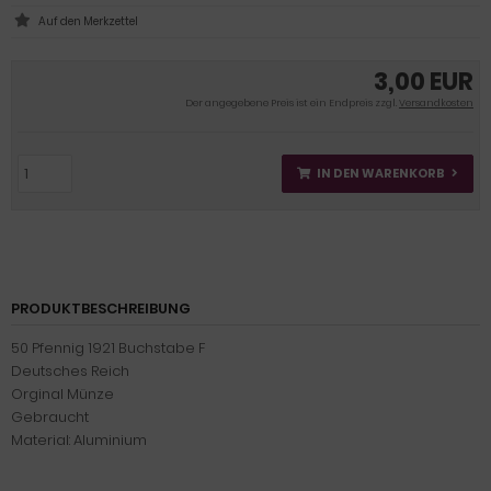
3,00 EUR
Der angegebene Preis ist ein Endpreis zzgl.
Versandkosten
IN DEN WARENKORB
PRODUKTBESCHREIBUNG
50 Pfennig 1921 Buchstabe F
Deutsches Reich
Orginal Münze
Gebraucht
Material: Aluminium