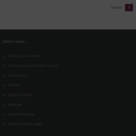
Seiten:
1
Mehr über...
Zahlung & Versand
Privatsphäre und Datenschutz
Impressum
Kontakt
Widerrufsrecht
Lieferzeit
Gewährleistung
Cookie Einstellungen